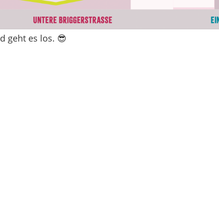
d geht es los. 😎
!