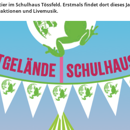
ier im Schulhaus Tössfeld. Erstmals findet dort dieses Ja
aktionen und Livemusik.